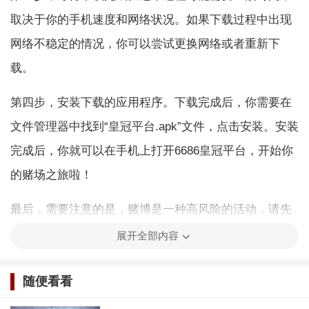
取决于你的手机速度和网络状况。如果下载过程中出现
网络不稳定的情况，你可以尝试更换网络或者重新下
载。
第四步，安装下载的应用程序。下载完成后，你需要在
文件管理器中找到“皇冠平台.apk”文件，点击安装。安装
完成后，你就可以在手机上打开6686皇冠平台，开始你
的赌场之旅啦！
最后，需要注意的是，赌博是一种高风险的活动，请先
确保自己已经了解并掌握相关规则和技巧，并严格遵守
展开全部内容
当地法律法规。好了，现在你已经知道如何下载6686皇
随便看看
冠平台了，赶紧行动起来吧！