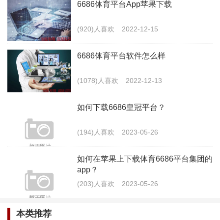
6686体育平台App苹果下载
(920)人喜欢
2022-12-15
6686体育平台软件怎么样
(1078)人喜欢
2022-12-13
如何下载6686皇冠平台？
(194)人喜欢
2023-05-26
如何在苹果上下载体育6686平台集团的
标签：
皇冠
平台
app？
(203)人喜欢
2023-05-26
最新文章
如何下载体育6686平台？
本类推荐