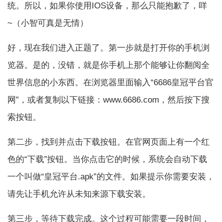
统。所以，如果你使用IOS设备，那么只能抱歉了，咩
~（小智可真是无情）
好，现在我们进入正题了。第一步就是打开你的手机浏
览器。是的，没错，就是你手机上那个能够让你翻阅全
世界信息的小东西。在浏览器里面输入“6686皇冠平台官
网”，或者复制以下链接：www.6686.com，然后按下搜
索按钮。
第二步，找到并点击下载按钮。在官网页面上有一个红
色的“下载”按钮。当你点击它的时候，系统会自动下载
一个叫做“皇冠平台.apk”的文件。如果提示你需要安装，
请先让手机允许从未知来源下载安装。
第三步，等待下载完成。这个过程可能需要一段时间，