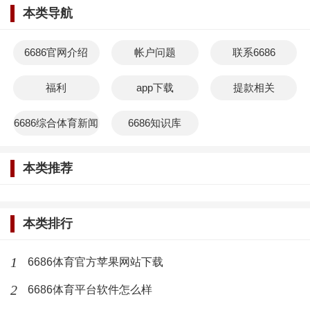
本类导航
6686官网介绍
帐户问题
联系6686
福利
app下载
提款相关
6686综合体育新闻
6686知识库
本类推荐
本类排行
1
6686体育官方苹果网站下载
2
6686体育平台软件怎么样