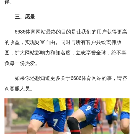
伴。
三、愿景
6686体育网站最终的目的是让我们的用户获得更高
的收益，实现财富自由。同时与所有客户共绘宏伟版
图，扩大网站影响力和知名度，立志享誉全球，绝不辜
负每一份热爱。
如果你还想知道更多关于6686体育网站的事，请咨
询客服人员。