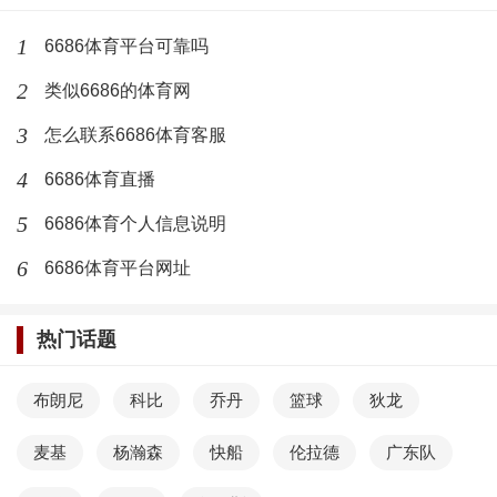
1
6686体育平台可靠吗
2
类似6686的体育网
3
怎么联系6686体育客服
4
6686体育直播
5
6686体育个人信息说明
6
6686体育平台网址
热门话题
布朗尼
科比
乔丹
篮球
狄龙
麦基
杨瀚森
快船
伦拉德
广东队