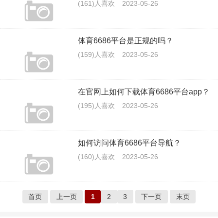
(161)人喜欢
2023-05-26
体育6686平台是正规的吗？
(159)人喜欢
2023-05-26
在官网上如何下载体育6686平台app？
(195)人喜欢
2023-05-26
如何访问体育6686平台导航？
(160)人喜欢
2023-05-26
首页
上一页
1
2
3
下一页
末页