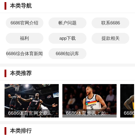
本类导航
6686官网介绍
帐户问题
联系6686
福利
app下载
提款相关
6686综合体育新闻
6686知识库
本类推荐
6686体育官网文章称，不是詹姆斯加入了超级强队，而是詹姆斯
6686体育资讯：如果你看现在对李凯尔的评价，就明白为何林书
本类排行