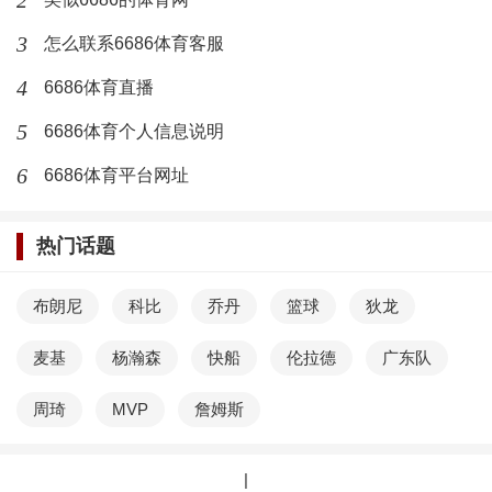
2
3
怎么联系6686体育客服
4
6686体育直播
5
6686体育个人信息说明
6
6686体育平台网址
热门话题
布朗尼
科比
乔丹
篮球
狄龙
麦基
杨瀚森
快船
伦拉德
广东队
周琦
MVP
詹姆斯
|