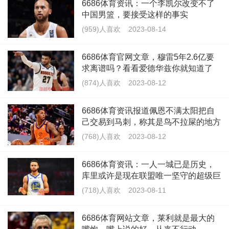
6686体育资讯：一个李凯尔改变不了
中国男篮，要接受这样的事实
(959)人喜欢
2023-08-14
6686体育官网文章，穆雷5年2.6亿要
求离谱吗？看看爱德华兹你就知道了
(874)人喜欢
2023-08-12
6686体育资讯报道佩恩不满太阳把自
己交易到马刺，称其是鸟不拉屎的地方
(768)人喜欢
2023-08-12
6686体育资讯：一人一城已是历史，
库里或许是现在联盟唯一坚守的超级巨
星了
(718)人喜欢
2023-08-11
6686体育网站文章，莱利就是最大的