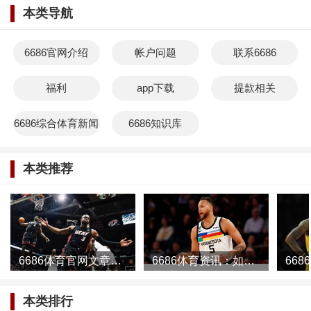
本类导航
6686官网介绍
帐户问题
联系6686
福利
app下载
提款相关
6686综合体育新闻
6686知识库
本类推荐
6686体育官网文章称，不是詹姆斯加入了超级强队，而是詹姆斯
6686体育资讯：如果你看现在对李凯尔的评价，就明白为何林书
本类排行