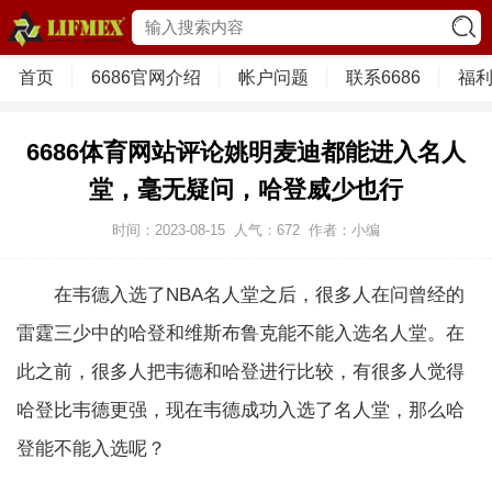
首页
6686官网介绍
帐户问题
联系6686
福
6686体育网站评论姚明麦迪都能进入名人
堂，毫无疑问，哈登威少也行
时间：2023-08-15
人气：
672
作者：小编
在韦德入选了NBA名人堂之后，很多人在问曾经的
雷霆三少中的哈登和维斯布鲁克能不能入选名人堂。在
此之前，很多人把韦德和哈登进行比较，有很多人觉得
哈登比韦德更强，现在韦德成功入选了名人堂，那么哈
登能不能入选呢？