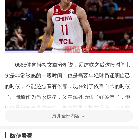
6686体育链接文章分析说，易建联之后这段时间其
实是非常敏感的一段时间，也是需要年轻球员证明自己
的时候，不能还想着有依靠，现在到了依靠自己的时候
了。周琦作为当家球星，又在海外历练了好多年了，他
应该承担起更多的责任，把中国男篮扛在肩上，再不能
展开全部内容
像以前那样散漫了。
易建联曾说自己是男篮历史上最差的领袖，现在看
随便看看