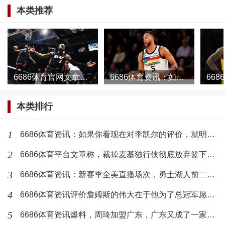
本类推荐
6686体育官网文章称，不是詹姆斯加入
了超级强队，而是詹姆斯
(894)人喜欢
2023-09-04
6686体育资讯：如果你看现在对李凯尔
6686体育官网文章称，不是詹姆斯加入了超级强队，而是詹姆斯
6686体育资讯：如果你看现在对李凯尔的评价，就明白为何林书
的评价，就明白为何林书
(1079)人喜欢
2023-09-04
本类排行
6686体育app文章，詹姆斯常规赛季后
1
6686体育资讯：如果你看现在对李凯尔的评价，就明白为何林书
赛总得分都历史第一，
2
6686体育平台文章称，裁掉麦基独行侠彻底放弃篮下了，就靠东
(981)人喜欢
2023-09-02
3
6686体育资讯：新赛季全美直播场次，勇士湖人前二，猛龙倒数
6686体育链接文章称，杨瀚森要不还是
去国外历练吧！加盟CB
4
6686体育资讯评价詹姆斯的伟大在于他为了总冠军愿意倾其所有
(992)人喜欢
2023-09-02
5
6686体育资讯爆料，周琦加盟广东，广东又成了一家独大