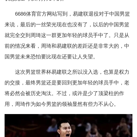
6686体育官方网站写到，易建联退役对于中国男篮
来说，最后的一丝荣光现在也没有了，以后的中国男篮
就完全交到周琦这一群更加年轻的球员手中了。只是从
前的情况来看，周琦和易建联的差距还是非常大的，中
国男篮未来恐怕要比现在还要让人失望。
这次男篮世界杯易建联之所以没入选，也算是权力
的交接，最终男篮还是要回到更加年轻的球员手中，老
将必然会被历史淘汰。不过，或许是少了顶梁柱的作
用，周琦作为如今男篮的领袖显然有些力不从心。