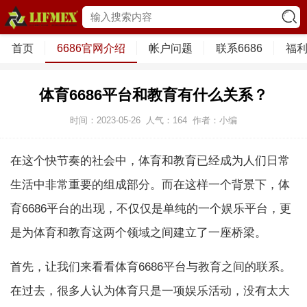
首页
6686官网介绍
帐户问题
联系6686
福
体育6686平台和教育有什么关系？
时间：2023-05-26
人气：
164
作者：小编
在这个快节奏的社会中，体育和教育已经成为人们日常
生活中非常重要的组成部分。而在这样一个背景下，体
育6686平台的出现，不仅仅是单纯的一个娱乐平台，更
是为体育和教育这两个领域之间建立了一座桥梁。
首先，让我们来看看体育6686平台与教育之间的联系。
在过去，很多人认为体育只是一项娱乐活动，没有太大