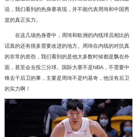
说，我们看到的热身赛表现，并不能代表周琦和中国男
篮的真正实力。
在这几场热身赛中，周琦和欧洲的内线球员相比的
话真的还有很多需要改进的地方。周琦在内线的对抗真
的非常的差劲，我们看到的是他大多数时候都是飘在外
面，甚至会去投三分球。国际大赛不是NBA，不需要中
锋去干后卫的事，主要是周琦不是约基奇，他没有后卫
的实力啊！