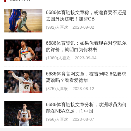
6686体育链接文章称，杨瀚森要不还是
如今周琦已经成了中国男篮的核心，从易建联手中
去国外历练吧！加盟CB
接过了男篮大旗，需要他证明自己了，机会就在眼前，
(992)人喜欢
2023-09-02
到底是保存实力还是自吹自擂，周琦需要给大家一个答
6686体育资讯：如果你看现在对李凯尔
案。
的评价，就明白为何林书
(1080)人喜欢
2023-09-04
6686体育官网文章，穆雷5年2.6亿要求
离谱吗？看看爱德华
(875)人喜欢
2023-08-12
6686体育链接文章分析，欧洲球员为何
能在NBA立足，而中国
(956)人喜欢
2023-08-07