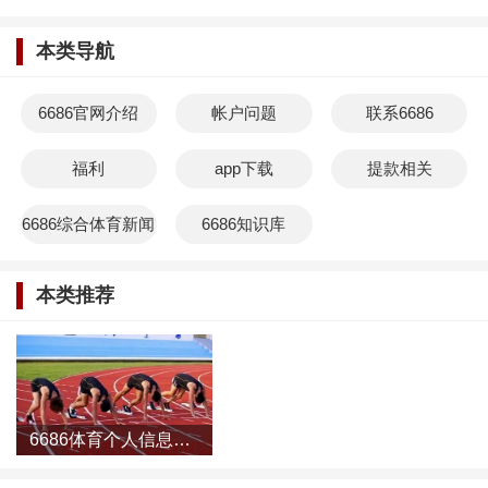
本类导航
6686官网介绍
帐户问题
联系6686
福利
app下载
提款相关
6686综合体育新闻
6686知识库
本类推荐
6686体育个人信息说明