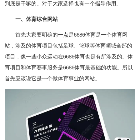
到底是干嘛的。对于大家选择也有一个指导作用。
一、体育综合网站
首先大家要明确的一点是6686体育是一个体育网
站，涉及的体育项目包括足球、篮球等体育领域全部的
项目，像一些小众运动在6686体育也是有所涉及的。体
育项目和体育赛事服务是6686体育最基础的功能。所以
首先应该说它是一个做体育事业的网站。