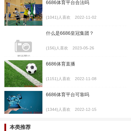
6686体育平台合法吗
如今的6686体育做的最大最好并不是之前的体育赛
(1041)人喜欢
2022-11-02
事这块，而是体育娱乐游戏，这也是大多数体育网站正
在做的事。虽然做娱乐游戏的体育网站很多，但很多人
什么是6686皇冠集团？
还是比较认可自己喜欢的网站。6686体育作为体育行业
(156)人喜欢
2023-05-26
里的老品牌，自然是深受广大用户的喜欢和信赖。
其实如果你想更加具体的知道6686体育到底是干嘛
6686体育直播
的，你可以先下载注册一个账号，自己登录去玩玩，或
(1151)人喜欢
2022-11-08
许会有不一样的答案。
6686体育平台可靠吗
(1344)人喜欢
2022-12-15
本类推荐