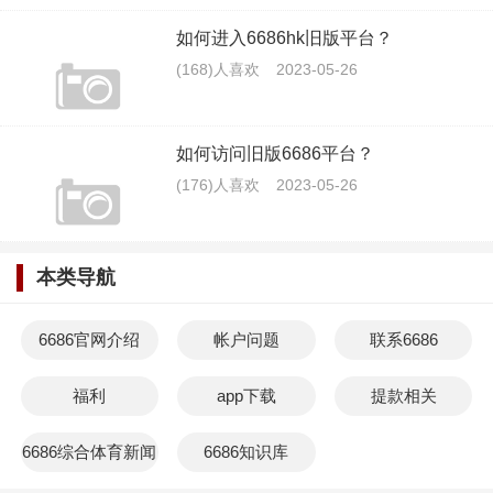
如何进入6686hk旧版平台？
(168)人喜欢
2023-05-26
如何访问旧版6686平台？
(176)人喜欢
2023-05-26
本类导航
6686官网介绍
帐户问题
联系6686
福利
app下载
提款相关
6686综合体育新闻
6686知识库